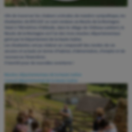
Afin de traverser les chaleurs estivales de manière sympathique, les
étudiantes de BTS ESF se sont rendues au Musée de la Montagne.
Situé à 700 mètres d’altitude, dans le village de Château-Lambert, le
Musée de la Montagne est l’un des trois musées départementaux
géré par le Département de la Haute-Saône.
Les étudiantes ont pu réaliser un comparatif des modes de vie
anciens et actuels en terme d’habitat, d’alimentation, d’emploi et de
ressources financières.
À bientôt pour de
nouvelles aventures !
Musées départementaux de la Haute-Saône
Conseil départemental de la Haute-Saône