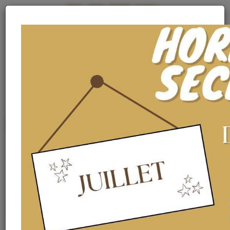
MENU
MENU
Archives 2023
La fin d'année des ESF
Vendredi 16 juin 2023, la classe de 1ère année de BTS ESF a profité de
l’opportunité des portes ouvertes du groupe associatif HandyUp
pour visiter l’Entreprise Adaptée d’Hericourt. La journée s’est
poursuivie avec un pique-nique sous le soleil estival et la visite du
chantier de réinsertion « Les jardins du Mont Vaudois ».