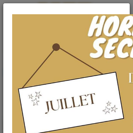
MENU
MENU
Archives 2024
Les TC1 à Gerardmer
Sortie de fin d’année à Gerardmer pour nos BTSA TC de première
année.
Matinée au laser game, restaurant, accrobranche...