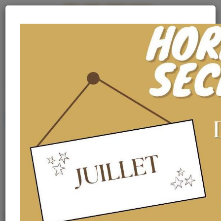
MENU
MENU
Archives 2024
Vacances
L'accueil de l'établissement est fermé du 27 juillet au 18 août
2024.
Belle période estivale à tous !